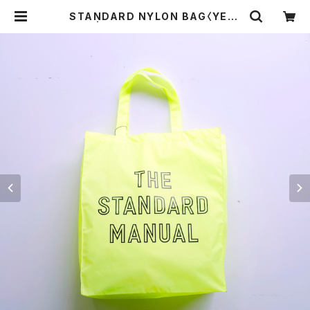
STANDARD NYLON BAG〈YELL
OW〉 | THE STANDARD MANUA
L