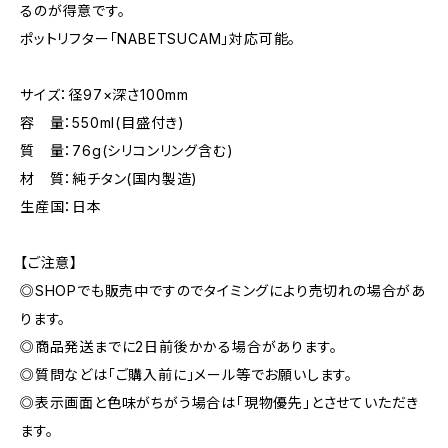
るのが得意です。
ポットリフター「NABETSUCAM」対応可能。
サイズ：径97×深さ100mm
容 量：550ml(目盛付き)
質 量：76g(シリコンリング含む)
材 質：純チタン(国内製造)
生産国：日本
【ご注意】
◎SHOPでも販売中ですのでタイミングにより売切れの場合があ
ります。
◎商品発送までに2日前後かかる場合があります。
◎質問などは「ご購入前に」メール等でお願いします。
◎表示画面と色味がちがう場合は「現物優先」とさせていただき
ます。