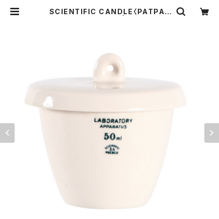
SCIENTIFIC CANDLE〈PATPAT
CHOULI＆CEDAR〉 | THE STAN
DARD MANUAL