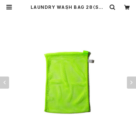
LAUNDRY WASH BAG 28〈SAF
ETY YELLOW〉 | THE STANDAR
D MANUAL