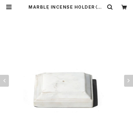
MARBLE INCENSE HOLDER〈SQ
UARE〉 | THE STANDARD MAN
UAL