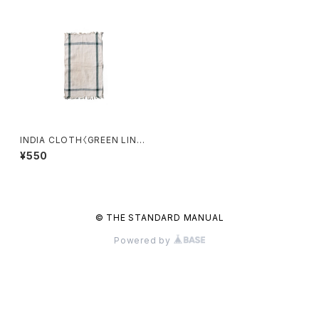
INDIA CLOTH〈GREEN LIN
E〉
¥550
© THE STANDARD MANUAL
Powered by