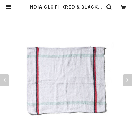
INDIA CLOTH 〈RED & BLACK LI
NE〉 | THE STANDARD MANUA
L