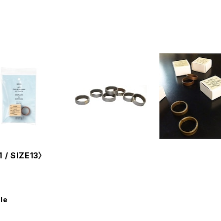
 / SIZE13〉
le