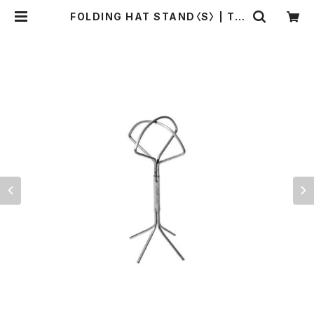
FOLDING HAT STAND〈S〉 | TH
E STANDARD MANUAL