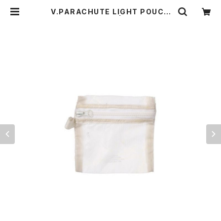
V.PARACHUTE LIGHT POUCH
〈SMALL/WHITE〉 | THE STAND
ARD MANUAL