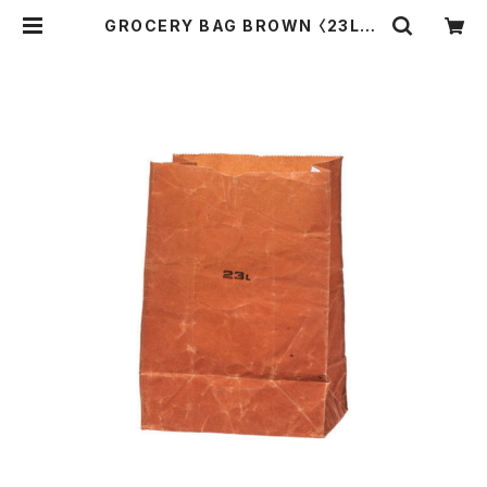
GROCERY BAG BROWN 〈23L〉 |
THE STANDARD MANUAL