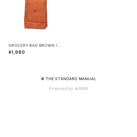
GROCERY BAG BROWN 〈23
L〉
¥1,980
© THE STANDARD MANUAL
Powered by