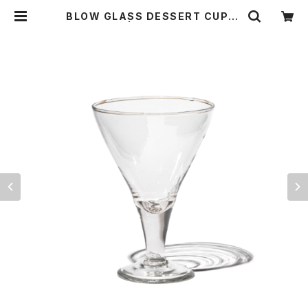
BLOW GLASS DESSERT CUP〈T
RIANGLE〉 | THE STANDARD M
ANUAL