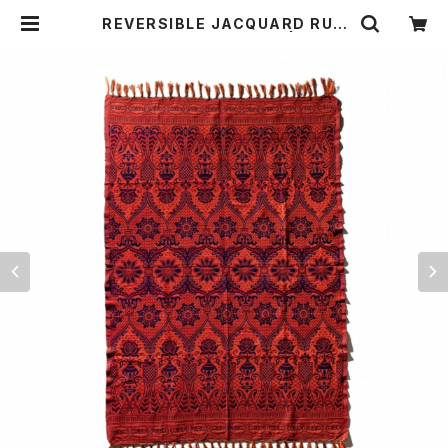
REVERSIBLE JACQUARD RUG
PUEBCO 〈NAVY BLUE〉 | THE S
TANDARD MANUAL