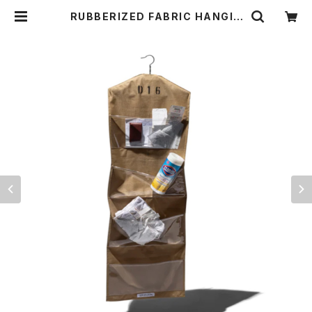
RUBBERIZED FABRIC HANGIN
G ORGANIZER〈ACCESSORY 4
POCKETS〉 | THE STANDARD
MANUAL