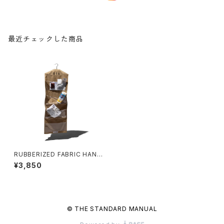
最近チェックした商品
RUBBERIZED FABRIC HANG
ING ORGANIZER〈ACCESSO
¥3,850
RY 4 POCKETS〉
© THE STANDARD MANUAL