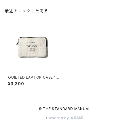
最近チェックした商品
QUILTED LAPTOP CASE 1
3"
¥3,300
© THE STANDARD MANUAL
Powered by